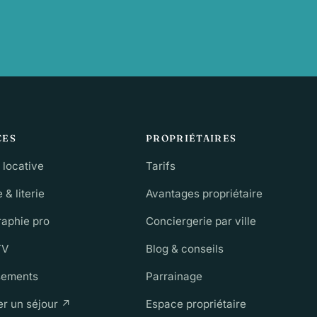
CES
PROPRIÉTAIRES
 locative
Tarifs
& literie
Avantages propriétaire
raphie pro
Conciergerie par ville
TV
Blog & conseils
sements
Parrainage
r un séjour ↗
Espace propriétaire