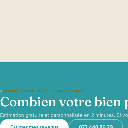
COMMISSION ONLY — SANS RISQUE
Combien votre bien p
Estimation gratuite et personnalisée en 2 minutes. Si v
Estimer mes revenus
077 448 89 79