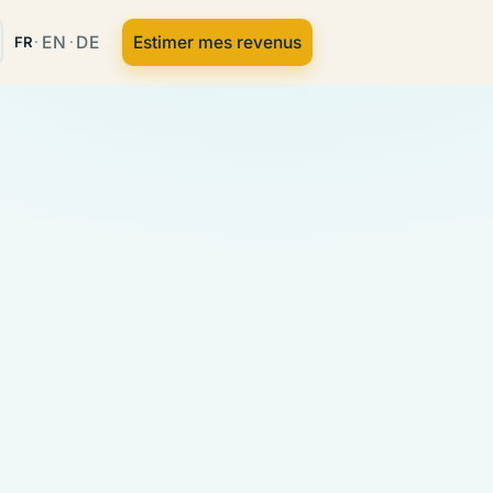
EN
DE
Estimer mes revenus
FR
·
·