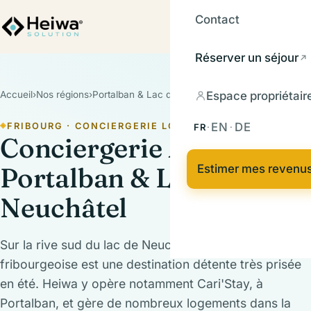
Contact
Réserver un séjour
Espace propriétair
Accueil
›
Nos régions
›
Portalban & Lac de Neuchâtel
EN
DE
FRIBOURG · CONCIERGERIE LOCALE
FR
·
·
Conciergerie Airbnb à
Portalban & Lac de
Estimer mes revenu
Neuchâtel
Sur la rive sud du lac de Neuchâtel, la Broye
fribourgeoise est une destination détente très prisée
en été. Heiwa y opère notamment Cari'Stay, à
Portalban, et gère de nombreux logements dans la