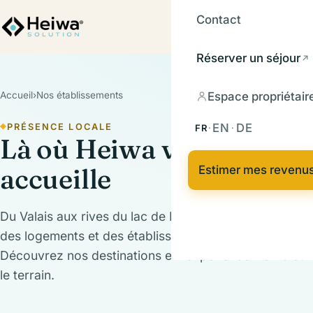
Contact
Réserver un séjour
Espace propriétair
Accueil
›
Nos établissements
EN
DE
PRÉSENCE LOCALE
FR
·
·
Là où Heiwa vous
accueille
Estimer mes revenu
Du Valais aux rives du lac de Neuchâtel, nous gérons
des logements et des établissements d'exception.
Découvrez nos destinations et l'expérience Heiwa sur
le terrain.